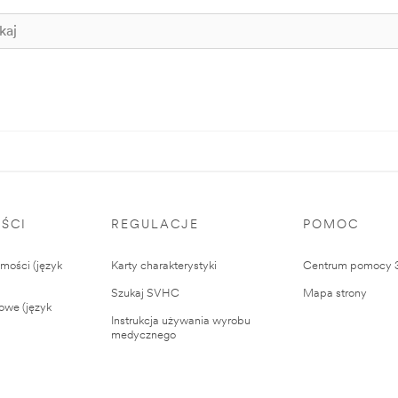
ŚCI
REGULACJE
POMOC
ości (język
Karty charakterystyki
Centrum pomocy
Szukaj SVHC
Mapa strony
owe (język
Instrukcja używania wyrobu
medycznego