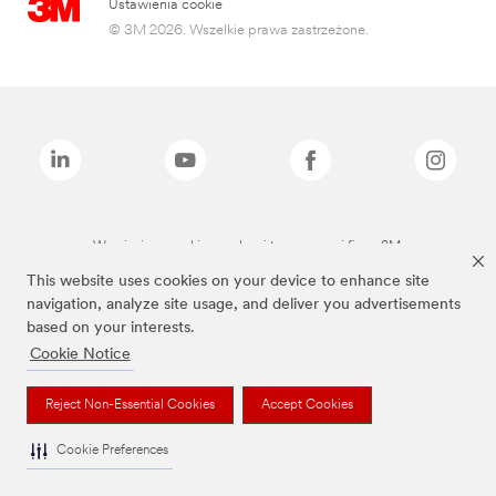
Ustawienia cookie
© 3M 2026. Wszelkie prawa zastrzeżone.
Wymienione marki są znakami towarowymi firmy 3M.
This website uses cookies on your device to enhance site
navigation, analyze site usage, and deliver you advertisements
based on your interests.
Cookie Notice
Reject Non-Essential Cookies
Accept Cookies
Cookie Preferences