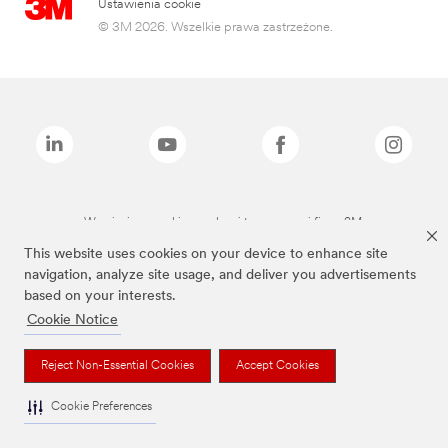
Ustawienia cookie
© 3M 2026. Wszelkie prawa zastrzeżone.
Wymienione marki są znakami towarowymi firmy 3M.
This website uses cookies on your device to enhance site
navigation, analyze site usage, and deliver you advertisements
based on your interests.
Cookie Notice
Reject Non-Essential Cookies
Accept Cookies
Cookie Preferences