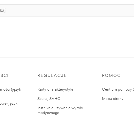
ŚCI
REGULACJE
POMOC
ości (język
Karty charakterystyki
Centrum pomocy
Szukaj SVHC
Mapa strony
owe (język
Instrukcja używania wyrobu
medycznego