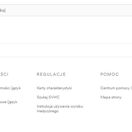
ŚCI
REGULACJE
POMOC
ości (język
Karty charakterystyki
Centrum pomocy
Szukaj SVHC
Mapa strony
owe (język
Instrukcja używania wyrobu
medycznego