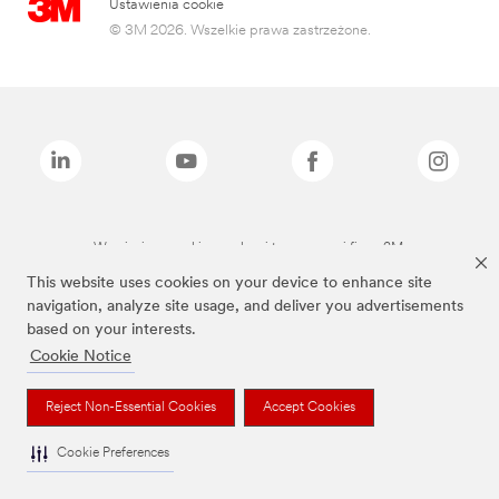
Ustawienia cookie
© 3M 2026. Wszelkie prawa zastrzeżone.
Wymienione marki są znakami towarowymi firmy 3M.
This website uses cookies on your device to enhance site
navigation, analyze site usage, and deliver you advertisements
based on your interests.
Cookie Notice
Reject Non-Essential Cookies
Accept Cookies
Cookie Preferences