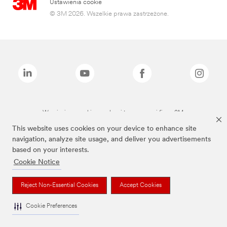
Ustawienia cookie
© 3M 2026. Wszelkie prawa zastrzeżone.
Wymienione marki są znakami towarowymi firmy 3M.
This website uses cookies on your device to enhance site
navigation, analyze site usage, and deliver you advertisements
based on your interests.
Cookie Notice
Reject Non-Essential Cookies
Accept Cookies
Cookie Preferences