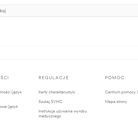
ŚCI
REGULACJE
POMOC
ości (język
Karty charakterystyki
Centrum pomocy
Szukaj SVHC
Mapa strony
owe (język
Instrukcja używania wyrobu
medycznego