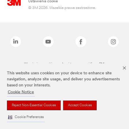
Ustawienia cookie
© 3M 2026. Wszelkie prawa zastrzeżone.
Wymienione marki są znakami towarowymi firmy 3M.
This website uses cookies on your device to enhance site
navigation, analyze site usage, and deliver you advertisements
based on your interests.
Cookie Notice
Reject Non-Essential Cookies
Accept Cookies
Cookie Preferences