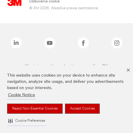
Ustawienia cookie
© 3M 2026. Wszelkie prawa zastrzeżone.
Wymienione marki są znakami towarowymi firmy 3M.
This website uses cookies on your device to enhance site
navigation, analyze site usage, and deliver you advertisements
based on your interests.
Cookie Notice
Reject Non-Essential Cookies
Accept Cookies
Cookie Preferences