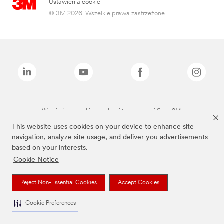
Ustawienia cookie
© 3M 2026. Wszelkie prawa zastrzeżone.
Wymienione marki są znakami towarowymi firmy 3M.
This website uses cookies on your device to enhance site
navigation, analyze site usage, and deliver you advertisements
based on your interests.
Cookie Notice
Reject Non-Essential Cookies
Accept Cookies
Cookie Preferences