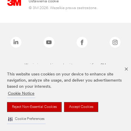
Ustawienia cookie
© 3M 2026. Wszelkie prawa zastrzeżone.
Wymienione marki są znakami towarowymi firmy 3M.
This website uses cookies on your device to enhance site
navigation, analyze site usage, and deliver you advertisements
based on your interests.
Cookie Notice
Reject Non-Essential Cookies
Accept Cookies
Cookie Preferences