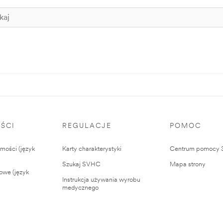
ŚCI
REGULACJE
POMOC
ości (język
Karty charakterystyki
Centrum pomocy
Szukaj SVHC
Mapa strony
owe (język
Instrukcja używania wyrobu
medycznego