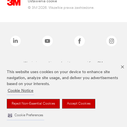
Ustawienia cookie
© 3M 2026. Wszelkie prawa zastrzeżone.
Wymienione marki są znakami towarowymi firmy 3M.
This website uses cookies on your device to enhance site
navigation, analyze site usage, and deliver you advertisements
based on your interests.
Cookie Notice
Reject Non-Essential Cookies
Accept Cookies
Cookie Preferences