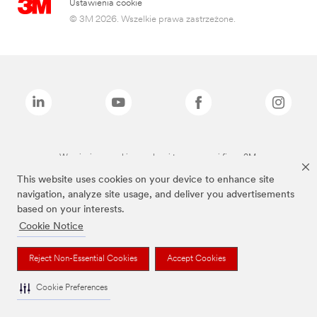
Ustawienia cookie
© 3M 2026. Wszelkie prawa zastrzeżone.
Wymienione marki są znakami towarowymi firmy 3M.
This website uses cookies on your device to enhance site
navigation, analyze site usage, and deliver you advertisements
based on your interests.
Cookie Notice
Reject Non-Essential Cookies
Accept Cookies
Cookie Preferences