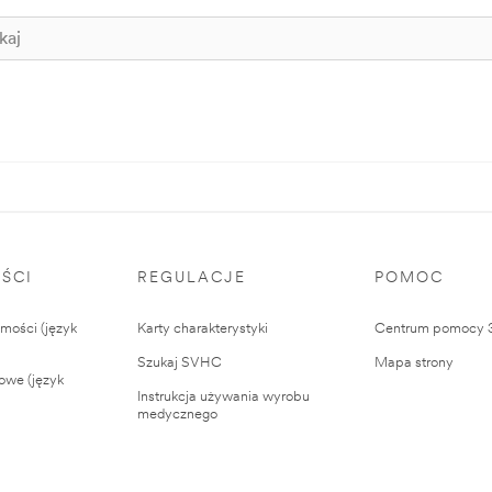
ŚCI
REGULACJE
POMOC
ości (język
Karty charakterystyki
Centrum pomocy
Szukaj SVHC
Mapa strony
owe (język
Instrukcja używania wyrobu
medycznego