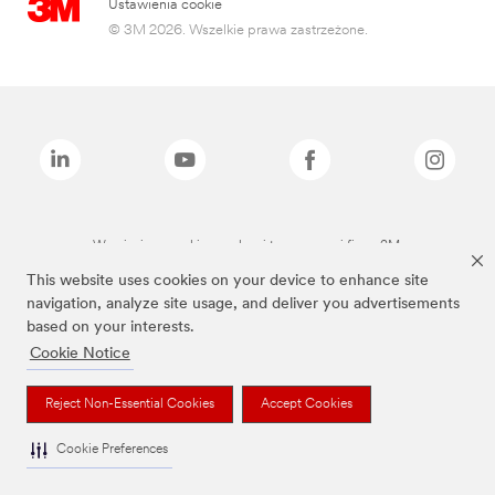
Ustawienia cookie
© 3M 2026. Wszelkie prawa zastrzeżone.
Wymienione marki są znakami towarowymi firmy 3M.
This website uses cookies on your device to enhance site
navigation, analyze site usage, and deliver you advertisements
based on your interests.
Cookie Notice
Reject Non-Essential Cookies
Accept Cookies
Cookie Preferences