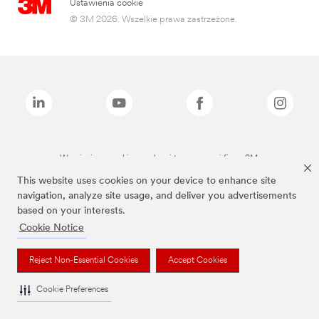
Ustawienia cookie
© 3M 2026. Wszelkie prawa zastrzeżone.
Wymienione marki są znakami towarowymi firmy 3M.
This website uses cookies on your device to enhance site
navigation, analyze site usage, and deliver you advertisements
based on your interests.
Cookie Notice
Reject Non-Essential Cookies
Accept Cookies
Cookie Preferences