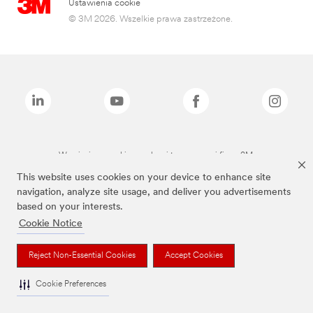
Ustawienia cookie
© 3M 2026. Wszelkie prawa zastrzeżone.
Wymienione marki są znakami towarowymi firmy 3M.
This website uses cookies on your device to enhance site
navigation, analyze site usage, and deliver you advertisements
based on your interests.
Cookie Notice
Reject Non-Essential Cookies
Accept Cookies
Cookie Preferences