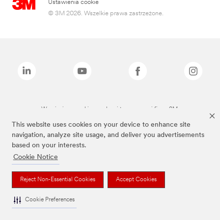
Ustawienia cookie
© 3M 2026. Wszelkie prawa zastrzeżone.
Wymienione marki są znakami towarowymi firmy 3M.
This website uses cookies on your device to enhance site
navigation, analyze site usage, and deliver you advertisements
based on your interests.
Cookie Notice
Reject Non-Essential Cookies
Accept Cookies
Cookie Preferences