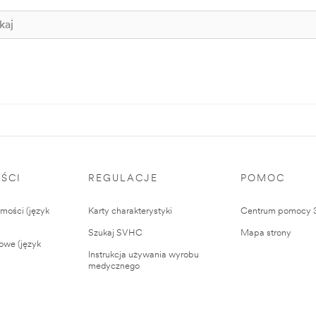
ŚCI
REGULACJE
POMOC
ości (język
Karty charakterystyki
Centrum pomocy
Szukaj SVHC
Mapa strony
owe (język
Instrukcja używania wyrobu
medycznego