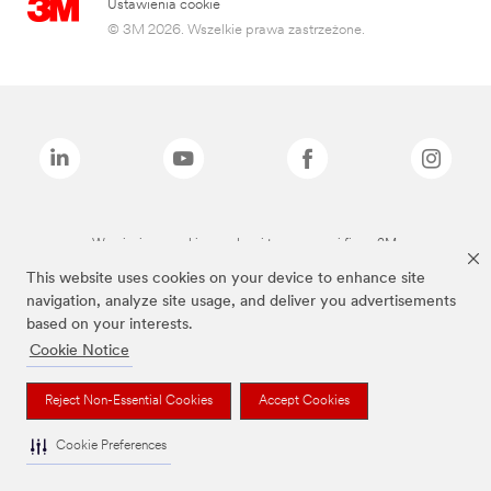
Ustawienia cookie
© 3M 2026. Wszelkie prawa zastrzeżone.
Wymienione marki są znakami towarowymi firmy 3M.
This website uses cookies on your device to enhance site
navigation, analyze site usage, and deliver you advertisements
based on your interests.
Cookie Notice
Reject Non-Essential Cookies
Accept Cookies
Cookie Preferences