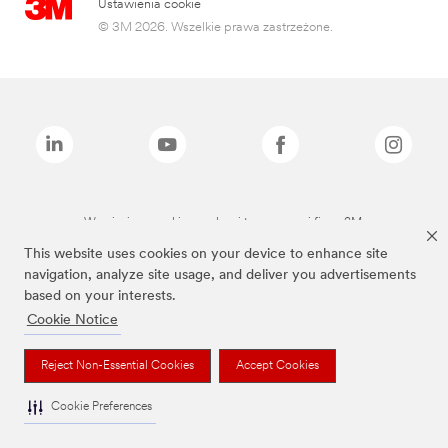
Ustawienia cookie
© 3M 2026. Wszelkie prawa zastrzeżone.
Wymienione marki są znakami towarowymi firmy 3M.
This website uses cookies on your device to enhance site
navigation, analyze site usage, and deliver you advertisements
based on your interests.
Cookie Notice
Reject Non-Essential Cookies
Accept Cookies
Cookie Preferences