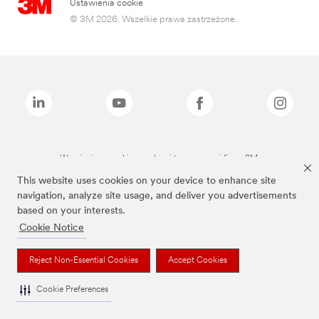
Ustawienia cookie
© 3M 2026. Wszelkie prawa zastrzeżone.
Wymienione marki są znakami towarowymi firmy 3M.
This website uses cookies on your device to enhance site
navigation, analyze site usage, and deliver you advertisements
based on your interests.
Cookie Notice
Reject Non-Essential Cookies
Accept Cookies
Cookie Preferences