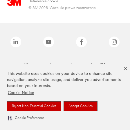
Ustawienia cookie
© 3M 2026. Wszelkie prawa zastrzeżone.
Wymienione marki są znakami towarowymi firmy 3M.
This website uses cookies on your device to enhance site
navigation, analyze site usage, and deliver you advertisements
based on your interests.
Cookie Notice
Reject Non-Essential Cookies
Accept Cookies
Cookie Preferences