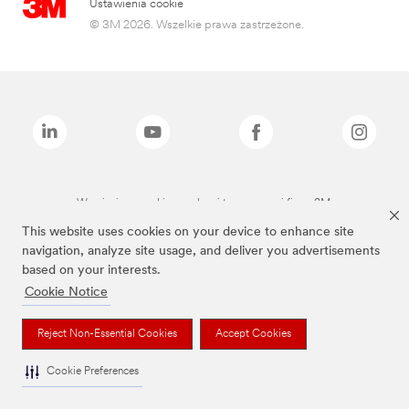
Ustawienia cookie
© 3M 2026. Wszelkie prawa zastrzeżone.
Wymienione marki są znakami towarowymi firmy 3M.
This website uses cookies on your device to enhance site
navigation, analyze site usage, and deliver you advertisements
based on your interests.
Cookie Notice
Reject Non-Essential Cookies
Accept Cookies
Cookie Preferences