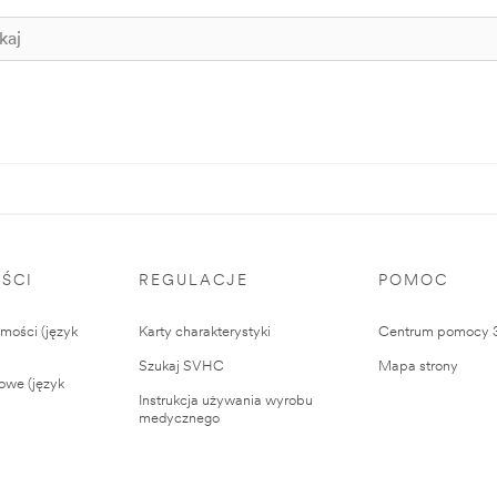
ŚCI
REGULACJE
POMOC
ości (język
Karty charakterystyki
Centrum pomocy
Szukaj SVHC
Mapa strony
owe (język
Instrukcja używania wyrobu
medycznego