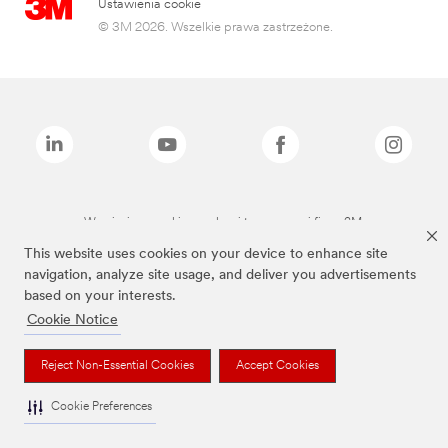
Ustawienia cookie
© 3M 2026. Wszelkie prawa zastrzeżone.
Wymienione marki są znakami towarowymi firmy 3M.
This website uses cookies on your device to enhance site
navigation, analyze site usage, and deliver you advertisements
based on your interests.
Cookie Notice
Reject Non-Essential Cookies
Accept Cookies
Cookie Preferences