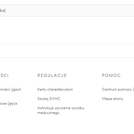
ŚCI
REGULACJE
POMOC
ości (język
Karty charakterystyki
Centrum pomocy
Szukaj SVHC
Mapa strony
owe (język
Instrukcja używania wyrobu
medycznego