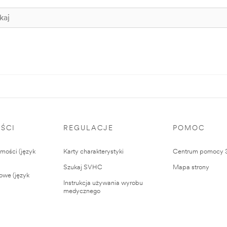
ŚCI
REGULACJE
POMOC
ości (język
Karty charakterystyki
Centrum pomocy
Szukaj SVHC
Mapa strony
owe (język
Instrukcja używania wyrobu
medycznego