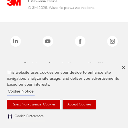
Ustawienia cookie
© 3M 2026. Wszelkie prawa zastrzeżone.
Wymienione marki są znakami towarowymi firmy 3M.
This website uses cookies on your device to enhance site
navigation, analyze site usage, and deliver you advertisements
based on your interests.
Cookie Notice
Reject Non-Essential Cookies
Accept Cookies
Cookie Preferences