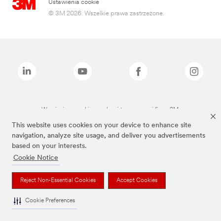
Ustawienia cookie
© 3M 2026. Wszelkie prawa zastrzeżone.
Wymienione marki są znakami towarowymi firmy 3M.
This website uses cookies on your device to enhance site
navigation, analyze site usage, and deliver you advertisements
based on your interests.
Cookie Notice
Reject Non-Essential Cookies
Accept Cookies
Cookie Preferences