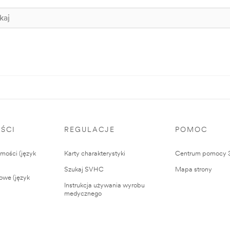
ŚCI
REGULACJE
POMOC
ości (język
Karty charakterystyki
Centrum pomocy
Szukaj SVHC
Mapa strony
owe (język
Instrukcja używania wyrobu
medycznego