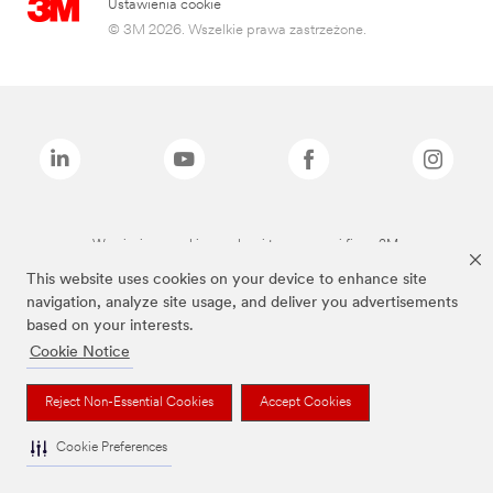
Ustawienia cookie
© 3M 2026. Wszelkie prawa zastrzeżone.
Wymienione marki są znakami towarowymi firmy 3M.
This website uses cookies on your device to enhance site
navigation, analyze site usage, and deliver you advertisements
based on your interests.
Cookie Notice
Reject Non-Essential Cookies
Accept Cookies
Cookie Preferences