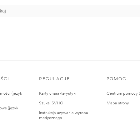
ŚCI
REGULACJE
POMOC
ości (język
Karty charakterystyki
Centrum pomocy
Szukaj SVHC
Mapa strony
owe (język
Instrukcja używania wyrobu
medycznego