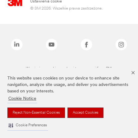
Ustawienia cookie
© 3M 2026. Wszelkie prawa zastrzeżone.
Wymienione marki są znakami towarowymi firmy 3M.
This website uses cookies on your device to enhance site
navigation, analyze site usage, and deliver you advertisements
based on your interests.
Cookie Notice
Reject Non-Essential Cookies
Accept Cookies
Cookie Preferences