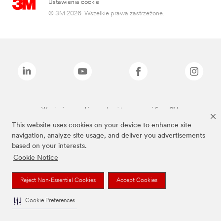
Ustawienia cookie
© 3M 2026. Wszelkie prawa zastrzeżone.
Wymienione marki są znakami towarowymi firmy 3M.
This website uses cookies on your device to enhance site
navigation, analyze site usage, and deliver you advertisements
based on your interests.
Cookie Notice
Reject Non-Essential Cookies
Accept Cookies
Cookie Preferences