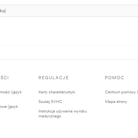
ŚCI
REGULACJE
POMOC
ości (język
Karty charakterystyki
Centrum pomocy
Szukaj SVHC
Mapa strony
owe (język
Instrukcja używania wyrobu
medycznego