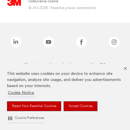
Ustawienia cookie
© 3M 2026. Wszelkie prawa zastrzeżone.
Wymienione marki są znakami towarowymi firmy 3M.
This website uses cookies on your device to enhance site
navigation, analyze site usage, and deliver you advertisements
based on your interests.
Cookie Notice
Reject Non-Essential Cookies
Accept Cookies
Cookie Preferences