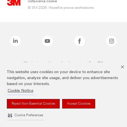
Ustawienia cookie
© 3M 2026. Wszelkie prawa zastrzeżone.
Wymienione marki są znakami towarowymi firmy 3M.
This website uses cookies on your device to enhance site
navigation, analyze site usage, and deliver you advertisements
based on your interests.
Cookie Notice
Reject Non-Essential Cookies
Accept Cookies
Cookie Preferences