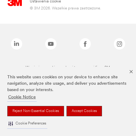
Ustawienia cookie
© 3M 2026. Wszelkie prawa zastrzeżone.
Wymienione marki są znakami towarowymi firmy 3M.
This website uses cookies on your device to enhance site
navigation, analyze site usage, and deliver you advertisements
based on your interests.
Cookie Notice
Reject Non-Essential Cookies
Accept Cookies
Cookie Preferences