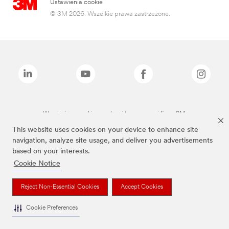
Ustawienia cookie
© 3M 2026. Wszelkie prawa zastrzeżone.
Wymienione marki są znakami towarowymi firmy 3M.
This website uses cookies on your device to enhance site
navigation, analyze site usage, and deliver you advertisements
based on your interests.
Cookie Notice
Reject Non-Essential Cookies
Accept Cookies
Cookie Preferences