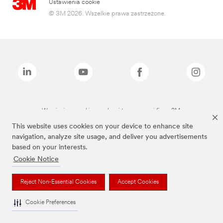
Ustawienia cookie
© 3M 2026. Wszelkie prawa zastrzeżone.
Wymienione marki są znakami towarowymi firmy 3M.
This website uses cookies on your device to enhance site
navigation, analyze site usage, and deliver you advertisements
based on your interests.
Cookie Notice
Reject Non-Essential Cookies
Accept Cookies
Cookie Preferences