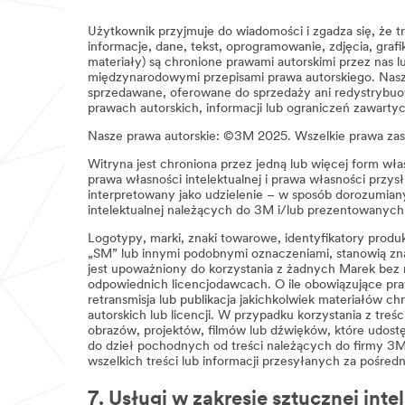
Użytkownik przyjmuje do wiadomości i zgadza się, że tr
informacje, dane, tekst, oprogramowanie, zdjęcia, graf
materiały) są chronione prawami autorskimi przez na
międzynarodowymi przepisami prawa autorskiego. Nas
sprzedawane, oferowane do sprzedaży ani redystrybuow
prawach autorskich, informacji lub ograniczeń zawarty
Nasze prawa autorskie: ©3M 2025. Wszelkie prawa zas
Witryna jest chroniona przez jedną lub więcej form wła
prawa własności intelektualnej i prawa własności przysł
interpretowany jako udzielenie – w sposób dorozumiany,
intelektualnej należących do 3M i/lub prezentowanych
Logotypy, marki, znaki towarowe, identyfikatory prod
„SM” lub innymi podobnymi oznaczeniami, stanowią zna
jest upoważniony do korzystania z żadnych Marek bez 
odpowiednich licencjodawcach. O ile obowiązujące prawo
retransmisja lub publikacja jakichkolwiek materiałów
autorskich lub licencji. W przypadku korzystania z tre
obrazów, projektów, filmów lub dźwięków, które udostę
do dzieł pochodnych od treści należących do firmy 3M
wszelkich treści lub informacji przesyłanych za pośre
7. Usługi w zakresie sztucznej intel