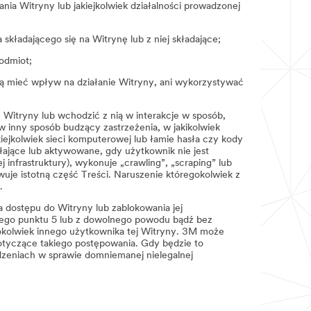
ia Witryny lub jakiejkolwiek działalności prowadzonej
ładającego się na Witrynę lub z niej składające;
podmiot;
ą mieć wpływ na działanie Witryny, ani wykorzystywać
 Witryny lub wchodzić z nią w interakcje w sposób,
w inny sposób budzący zastrzeżenia, w jakikolwiek
iejkolwiek sieci komputerowej lub łamie hasła czy kody
ałające lub aktywowane, gdy użytkownik nie jest
nfrastruktury), wykonuje „crawling”, „scraping” lub
owuje istotną część Treści. Naruszenie któregokolwiek z
.
a dostępu do Witryny lub zablokowania jej
zego punktu 5 lub z dowolnego powodu bądź bez
egokolwiek innego użytkownika tej Witryny. 3M może
dotyczące takiego postępowania. Gdy będzie to
zeniach w sprawie domniemanej nielegalnej