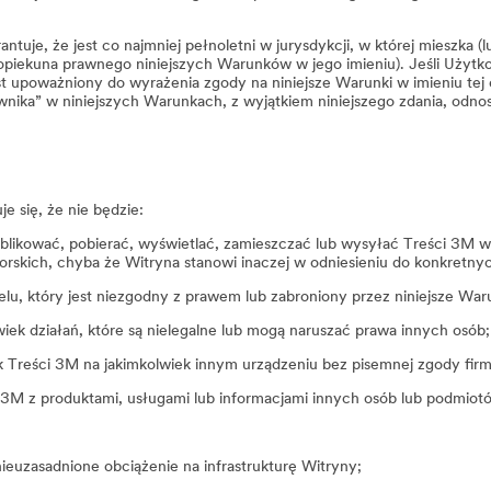
tuje, że jest co najmniej pełnoletni w jurysdykcji, w której mieszka (l
b opiekuna prawnego niniejszych Warunków w jego imieniu). Jeśli Użytk
st upoważniony do wyrażenia zgody na niniejsze Warunki w imieniu tej o
ika” w niniejszych Warunkach, z wyjątkiem niniejszego zdania, odnoszą
e się, że nie będzie:
likować, pobierać, wyświetlać, zamieszczać lub wysyłać Treści 3M w j
orskich, chyba że Witryna stanowi inaczej w odniesieniu do konkretny
elu, który jest niezgodny z prawem lub zabroniony przez niniejsze War
lwiek działań, które są nielegalne lub mogą naruszać prawa innych osób;
k Treści 3M na jakimkolwiek innym urządzeniu bez pisemnej zgody fir
 3M z produktami, usługami lub informacjami innych osób lub podmiot
nieuzasadnione obciążenie na infrastrukturę Witryny;