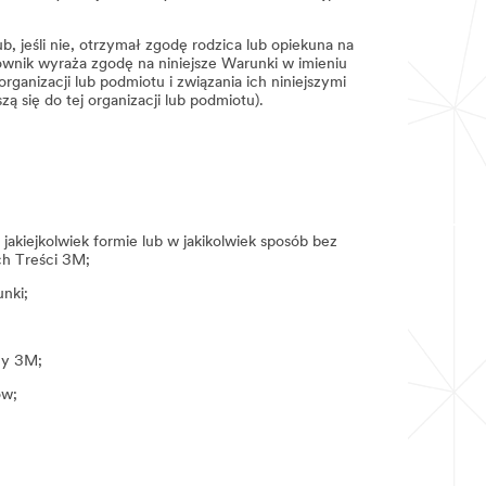
ub, jeśli nie, otrzymał zgodę rodzica lub opiekuna na
ownik wyraża zgodę na niniejsze Warunki w imieniu
rganizacji lub podmiotu i związania ich niniejszymi
 się do tej organizacji lub podmiotu).
akiejkolwiek formie lub w jakikolwiek sposób bez
ch Treści 3M;
unki;
my 3M;
ów;