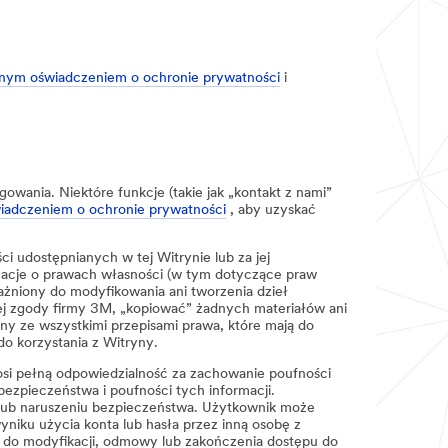
nym oświadczeniem o ochronie prywatności
i
owania. Niektóre funkcje (takie jak „kontakt z nami”
iadczeniem o ochronie prywatności
, aby uzyskać
 udostępnianych w tej Witrynie lub za jej
macje o prawach własności (w tym dotyczące praw
ważniony do modyfikowania ani tworzenia dzieł
ej zgody firmy 3M, „kopiować” żadnych materiałów ani
y ze wszystkimi przepisami prawa, które mają do
do korzystania z Witryny.
osi pełną odpowiedzialność za zachowanie poufności
bezpieczeństwa i poufności tych informacji.
lub naruszeniu bezpieczeństwa. Użytkownik może
niku użycia konta lub hasła przez inną osobę z
, do modyfikacji, odmowy lub zakończenia dostępu do