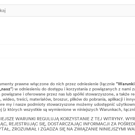
kumenty prawne włączone do nich przez odniesienie (łącznie
"Warunki
„nasz”
) w odniesieniu do dostępu i korzystania z powiązanych z nami 
 są powiązane i oferowane przez nas lub spółki stowarzyszone, a także 
o, wideo, treści, materiałów, broszur, plików do pobrania, aplikacji i i
tóre my i nasze podmioty stowarzyszone możemy udostępnić użytkowni
 (z których wszystkie są wymienione w niniejszych Warunkach, łącznie
IEJSZE WARUNKI REGULUJĄ KORZYSTANIE Z TEJ WITRYNY. WY
ĄC, REJESTRUJĄC SIĘ, DOSTARCZAJĄC INFORMACJI ZA POŚRE
TAŁ, ZROZUMIAŁ I ZGADZA SIĘ NA ZWIĄZANIE NINIEJSZYMI W