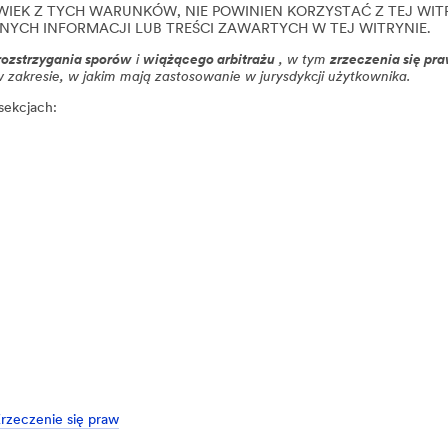
IEK Z TYCH WARUNKÓW, NIE POWINIEN KORZYSTAĆ Z TEJ WIT
DNYCH INFORMACJI LUB TREŚCI ZAWARTYCH W TEJ WITRYNIE.
rozstrzygania sporów
i
wiążącego arbitrażu
, w tym
zrzeczenia się p
 zakresie, w jakim mają zastosowanie w jurysdykcji użytkownika.
sekcjach:
Zrzeczenie się praw