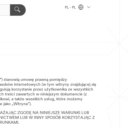
PL - PL
"
) stanowią umowę prawną pomiędzy
zasobów internetowych (w tym witryny znajdującej się
regulują korzystanie przez użytkownika ze wszystkich
nnych treści zawartych w niniejszym dokumencie (z
kowi, a także wszelkich usług, które możemy
 jako „Witryna”).
RAŻAJĄC ZGODĘ NA NINIEJSZE WARUNKI LUB
DNICTWEM LUB W INNY SPOSÓB KORZYSTAJĄC Z
ARUNKAMI.