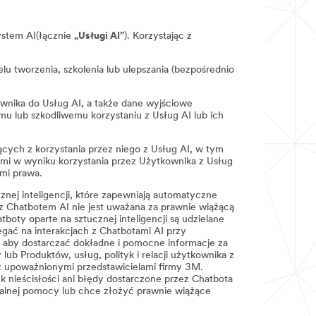
system AI(łącznie
„Usługi AI”
). Korzystając z
lu tworzenia, szkolenia lub ulepszania (bezpośrednio
wnika do Usług AI, a także dane wyjściowe
u lub szkodliwemu korzystaniu z Usług AI lub ich
ących z korzystania przez niego z Usług AI, w tym
ymi w wyniku korzystania przez Użytkownika z Usług
ami prawa.
ej inteligencji, które zapewniają automatyczne
 z Chatbotem AI nie jest uważana za prawnie wiążącą
ty oparte na sztucznej inteligencji są udzielane
egać na interakcjach z Chatbotami AI przy
, aby dostarczać dokładne i pomocne informacje za
ub Produktów, usług, polityk i relacji użytkownika z
 z upoważnionymi przedstawicielami firmy 3M.
ek nieścisłości ani błędy dostarczone przez Chatbota
icjalnej pomocy lub chce złożyć prawnie wiążące