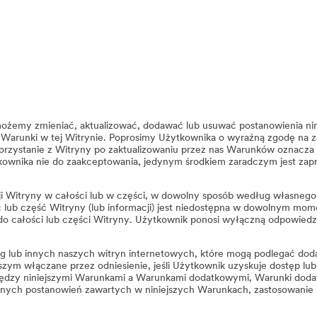
e możemy zmieniać, aktualizować, dodawać lub usuwać postanowienia
 Warunki w tej Witrynie. Poprosimy Użytkownika o wyraźną zgodę na za
orzystanie z Witryny po zaktualizowaniu przez nas Warunków oznacza
kownika nie do zaakceptowania, jedynym środkiem zaradczym jest zapr
i Witryny w całości lub w części, w dowolny sposób według własnego
ść lub część Witryny (lub informacji) jest niedostępna w dowolnym mo
ałości lub części Witryny. Użytkownik ponosi wyłączną odpowiedzia
g lub innych naszych witryn internetowych, które mogą podlegać d
iejszym włączane przez odniesienie, jeśli Użytkownik uzyskuje dostęp l
 między niniejszymi Warunkami a Warunkami dodatkowymi, Warunki do
nych postanowień zawartych w niniejszych Warunkach, zastosowanie ma