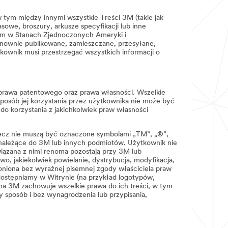
w tym między innymi wszystkie Treści 3M (takie jak
sowe, broszury, arkusze specyfikacji lub inne
cym w Stanach Zjednoczonych Ameryki i
nownie publikowane, zamieszczane, przesyłane,
kownik musi przestrzegać wszystkich informacji o
sy prawa patentowego oraz prawa własności. Wszelkie
 sposób jej korzystania przez użytkownika nie może być
 do korzystania z jakichkolwiek praw własności
 lecz nie muszą być oznaczone symbolami „TM”, „®”,
 należące do 3M lub innych podmiotów. Użytkownik nie
iązana z nimi renoma pozostają przy 3M lub
o, jakiekolwiek powielanie, dystrybucja, modyfikacja,
oniona bez wyraźnej pisemnej zgody właściciela praw
 udostępniamy w Witrynie (na przykład logotypów,
rma 3M zachowuje wszelkie prawa do ich treści, w tym
 sposób i bez wynagrodzenia lub przypisania,