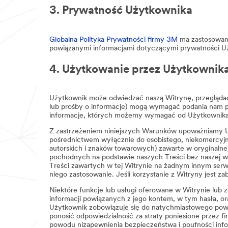
3. Prywatność Użytkownika
Globalna Polityka Prywatności firmy 3M
ma zastosowani
powiązanymi informacjami dotyczącymi prywatności Uż
4. Użytkowanie przez Użytkownika
Użytkownik może odwiedzać naszą Witrynę, przeglądać ją
lub prośby o informacje) mogą wymagać podania nam p
informacje, których możemy wymagać od Użytkownika
Z zastrzeżeniem niniejszych Warunków upoważniamy Użyt
pośrednictwem wyłącznie do osobistego, niekomercyj
autorskich i znaków towarowych) zawarte w oryginalnej
pochodnych na podstawie naszych Treści bez naszej w
Treści zawartych w tej Witrynie na żadnym innym serw
niego zastosowanie. Jeśli korzystanie z Witryny jest 
Niektóre funkcje lub usługi oferowane w Witrynie lub
informacji powiązanych z jego kontem, w tym hasła, or
Użytkownik zobowiązuje się do natychmiastowego pow
ponosić odpowiedzialność za straty poniesione przez 
powodu nizapewnienia bezpieczeństwa i poufności info