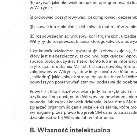
(h) używać jakichkolwiek urządzeń, oprogramowania lub
w Witrynie;
(i) próbować odszyfrowywać, dekompilować, dezasemblo
(j) usuwać lub zmieniać jakichkolwiek materiałów zami
(k) rozpowszechniać wirusów, koni trojańskich, urzą
Witryny do rozpowszechniania któregokolwiek z powy
Użytkownik oświadcza, gwarantuje i zobowiązuje się, ż
który jest niebezpieczny, szkodliwy, oszukańczy, wpro
sposób próbuje uzyskać hasło, konto lub inne informac
szyfrujące, uruchamia Maillist, Listserv, dowolną form
zalogowany w Witrynie, lub w inny sposób zakłóca praw
„spidering” jakiejkolwiek strony, danych lub części Wi
powyższych postanowień stanowi podstawę do odebrania
Powyższa lista zakazów zawiera jedynie przykłady i ni
użytkownikom dostępu do Witryny, za powiadomieniem 
powodu, lub za jakiekolwiek działania, które firma 3M 
zgłaszać organom ścigania wszelkie działania, które 
wymagane przez prawo lub jeżeli 3M uzna to za zasad
działalności w tej Witrynie lub w Internecie.
6. Własność intelektualna