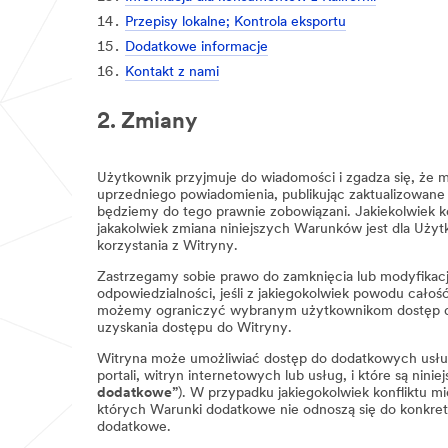
Przepisy lokalne; Kontrola eksportu
Dodatkowe informacje
Kontakt z nami
2. Zmiany
Użytkownik przyjmuje do wiadomości i zgadza się, ż
uprzedniego powiadomienia, publikując zaktualizowane
będziemy do tego prawnie zobowiązani. Jakiekolwiek k
jakakolwiek zmiana niniejszych Warunków jest dla Użyt
korzystania z Witryny.
Zastrzegamy sobie prawo do zamknięcia lub modyfikacj
odpowiedzialności, jeśli z jakiegokolwiek powodu cało
możemy ograniczyć wybranym użytkownikom dostęp do c
uzyskania dostępu do Witryny.
Witryna może umożliwiać dostęp do dodatkowych usłu
portali, witryn internetowych lub usług, i które są nin
dodatkowe”
). W przypadku jakiegokolwiek konfliktu
których Warunki dodatkowe nie odnoszą się do konkret
dodatkowe.