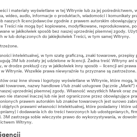
eści i materiały wyświetlane w tej Witrynie lub za jej pośrednictwem, 
ika, wideo, audio, informacje o produktach, wiadomości i komunikaty pra
s lub naszych licencjodawców zgodnie z prawem autorskim obowiązują
ze Treści nie mogą być kopiowane, modyfikowane, reprodukowane, po
ane w jakikolwiek sposób bez naszej uprzedniej pisemnej zgody. Użyt
ch w lub dołączonych do jakiejkolwiek Treści, w tym samej Witryny.
trzeżone.
sności intelektualnej, w tym szatę graficzną, znaki towarowe, przepi
ugują 3M lub zostały jej udzielone w licencji. Żadna treść Witryny ani
 w drodze prekluzji czy w jakikolwiek inny sposób – licencji ani prawa
 w Witrynie. Wszelkie prawa niewyraźnie tu przyznane są zastrzeżone.
uktów oraz inne słowa i logotypy wyświetlane w Witrynie, które mogą,
ki towarowe, nazwy handlowe i/lub znaki usługowe (łącznie „Marki”)
naszej uprzedniej pisemnej zgody. Własność wszystkich Marek oraz zw
 nie stanowi inaczej lub nie jest ograniczone przez obowiązujące praw
 chronionych prawem autorskim lub znaków towarowych jest surowo zabr
ści objętych prawami własności intelektualnej, które posiadamy i które
pniamy) i dodawania ich do treści tworzonych lub udostępnianych, fi
. 3M zastrzega sobie wieczyste prawo do wykorzystywania, w dowolny
dnictwem Witryny.
igencji