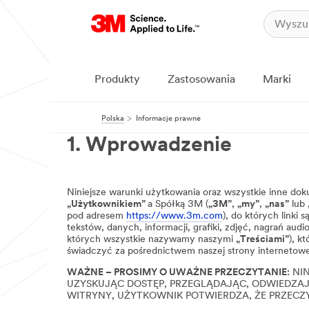
Produkty
Zastosowania
Marki
Polska
Informacje prawne
1. Wprowadzenie
Niniejsze warunki użytkowania oraz wszystkie inne do
„Użytkownikiem”
a Spółką 3M (
„3M”
,
„my”
,
„nas”
lub
pod adresem
https://www.3m.com
), do których linki
tekstów, danych, informacji, grafiki, zdjęć, nagrań audi
których wszystkie nazywamy naszymi
„Treściami”
), k
świadczyć za pośrednictwem naszej strony internetowej
WAŻNE – PROSIMY O UWAŻNE PRZECZYTANIE:
NIN
UZYSKUJĄC DOSTĘP, PRZEGLĄDAJĄC, ODWIEDZAJ
WITRYNY, UŻYTKOWNIK POTWIERDZA, ŻE PRZECZY