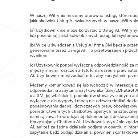
W naszej Witrynie możemy oferować usługi, które obejm
jakichkolwiek Usług AI świadczonych w naszej Witryni
(a) Użytkownik nie może korzystać z Usług AI, Witryny 
lub pośrednio) jakichkolwiek innych usług lub systemów 
(b) W celu świadczenia Usług AI firma 3M będzie prze
generowane przez Usługi AI. To przetwarzanie i przec
wynikom.
(c) Użytkownik ponosi wyłączną odpowiedzialność za ro
między innymi roszczeń z tytułu naruszenia praw auto
AI. Użytkownik musi zadbać o to, aby korzystanie prze
Możemy komunikować się lub wchodzić w interakcje z U
odpowiedzi na zapytania użytkownika (dalej
„Chatbot A
dla 3M, jej właścicieli, podmiotów stowarzyszonych a
wyłącznie dla wygody i mogą nie odzwierciedlać dokładn
podejmowaniu decyzji dotyczących praw, obowiązków lu
pośrednictwem tych chatbotów opartych na sztucznej int
nami są zawarte w oficjalnej dokumentacji dostarczon
Korzystając z Chatbota AI, Użytkownik wyraźnie zgadza 
AI, ani też za żadne działania podjęte w oparciu o inf
zapytanie bądź podjąć działania, powinien skontaktować