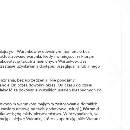
 niniejszych Warunków w dowolnym momencie bez
ktualizowane warunki, kiedy i w miejscu, w którym
 akceptację takich zmienionych Warunków. Jeśli
zestanie uzyskiwania dostępu, przeglądania lub innego
 uznania, bez uprzedzenia. Nie ponosimy
mencie lub przez dowolny okres. Od czasu do czasu
lność za dokonanie wszelkich ustaleń niezbędnych do
odatkowym warunkom mającym zastosowanie do takich
ub zawiera umowę na takie dodatkowe usługi („
Warunki
datkowe będą miały pierwszeństwo. W przypadkach, w
ją niniejsze Warunki, które uzupełniają takie Warunki