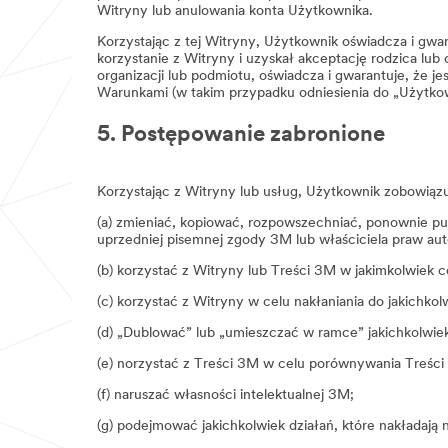
Witryny lub anulowania konta Użytkownika.
Korzystając z tej Witryny, Użytkownik oświadcza i gwaran
korzystanie z Witryny i uzyskał akceptację rodzica lu
organizacji lub podmiotu, oświadcza i gwarantuje, że je
Warunkami (w takim przypadku odniesienia do „Użytkown
5. Postępowanie zabronione
Korzystając z Witryny lub usług, Użytkownik zobowiązuj
(a) zmieniać, kopiować, rozpowszechniać, ponownie pub
uprzedniej pisemnej zgody 3M lub właściciela praw aut
(b) korzystać z Witryny lub Treści 3M w jakimkolwiek c
(c) korzystać z Witryny w celu nakłaniania do jakichko
(d) „Dublować” lub „umieszczać w ramce” jakichkolwie
(e) norzystać z Treści 3M w celu porównywania Treści
(f) naruszać własności intelektualnej 3M;
(g) podejmować jakichkolwiek działań, które nakładają 