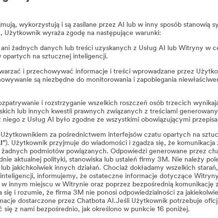
ują, wykorzystują i są zasilane przez AI lub w inny sposób stanowią 
e, Użytkownik wyraża zgodę na następujące warunki:
ani żadnych danych lub treści uzyskanych z Usług AI lub Witryny w ce
opartych na sztucznej inteligencji.
twarzać i przechowywać informacje i treści wprowadzane przez Użytko
howywanie są niezbędne do monitorowania i zapobiegania niewłaściwem
zpatrywanie i rozstrzyganie wszelkich roszczeń osób trzecich wynikaj
rskich lub innych kwestii prawnych związanych z treściami generowan
z niego z Usług AI było zgodne ze wszystkimi obowiązującymi przepis
żytkownikiem za pośrednictwem interfejsów czatu opartych na sztuczn
I”
). Użytkownik przyjmuje do wiadomości i zgadza się, że komunikacja
ni żadnych podmiotów powiązanych. Odpowiedzi generowane przez chatbo
ie aktualnej polityki, stanowiska lub ustaleń firmy 3M. Nie należy pol
b jakichkolwiek innych działań. Chociaż dokładamy wszelkich starań
eligencji, informujemy, że ostateczne informacje dotyczące Witryny l
ej w innym miejscu w Witrynie oraz poprzez bezpośrednią komunikację
się i rozumie, że firma 3M nie ponosi odpowiedzialności za jakiekolwi
ormacje dostarczone przez Chatbota AI.Jeśli Użytkownik potrzebuje of
 się z nami bezpośrednio, jak określono w punkcie 16 poniżej.