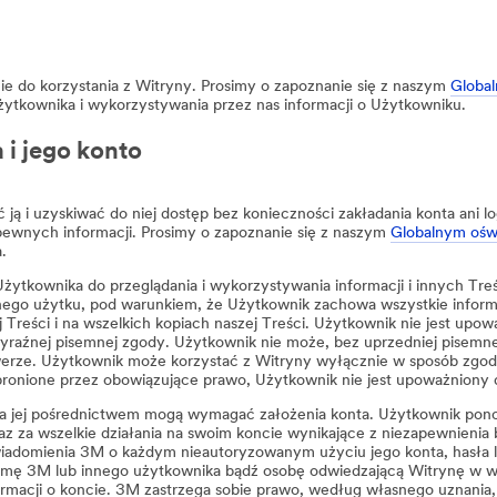
e do korzystania z Witryny. Prosimy o zapoznanie się z naszym
Global
ytkownika i wykorzystywania przez nas informacji o Użytkowniku.
 i jego konto
 i uzyskiwać do niej dostęp bez konieczności zakładania konta ani log
ewnych informacji. Prosimy o zapoznanie się z naszym
Globalnym ośw
.
kownika do przeglądania i wykorzystywania informacji i innych Treści
nego użytku, pod warunkiem, że Użytkownik zachowa wszystkie infor
 Treści i na wszelkich kopiach naszej Treści. Użytkownik nie jest upo
yraźnej pisemnej zgody. Użytkownik nie może, bez uprzedniej pisemn
erze. Użytkownik może korzystać z Witryny wyłącznie w sposób zgodn
zabronione przez obowiązujące prawo, Użytkownik nie jest upoważniony 
 za jej pośrednictwem mogą wymagać założenia konta. Użytkownik pon
az za wszelkie działania na swoim koncie wynikające z niezapewnienia 
iadomienia 3M o każdym nieautoryzowanym użyciu jego konta, hasła 
firmę 3M lub innego użytkownika bądź osobę odwiedzającą Witrynę w wy
rmacji o koncie. 3M zastrzega sobie prawo, według własnego uznania