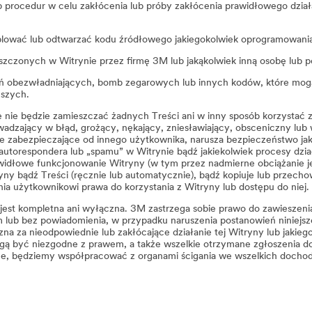
 procedur w celu zakłócenia lub próby zakłócenia prawidłowego działan
wać lub odtwarzać kodu źródłowego jakiegokolwiek oprogramowania sk
eszczonych w Witrynie przez firmę 3M lub jakąkolwiek inną osobę lub 
dzeń obezwładniających, bomb zegarowych lub innych kodów, które mog
ższych.
e nie będzie zamieszczać żadnych Treści ani w inny sposób korzystać z
wadzający w błąd, grożący, nękający, zniesławiający, obsceniczny lub 
je zabezpieczające od innego użytkownika, narusza bezpieczeństwo jak
ę autorespondera lub „spamu” w Witrynie bądź jakiekolwiek procesy dzi
idłowe funkcjonowanie Witryny (w tym przez nadmierne obciążanie jej i
tryny bądź Treści (ręcznie lub automatycznie), bądź kopiuje lub przech
 użytkownikowi prawa do korzystania z Witryny lub dostępu do niej. 
e jest kompletna ani wyłączna. 3M zastrzega sobie prawo do zawieszeni
lub bez powiadomienia, w przypadku naruszenia postanowień niniejs
uzna za nieodpowiednie lub zakłócające działanie tej Witryny lub jaki
mogą być niezgodne z prawem, a także wszelkie otrzymane zgłoszenia 
ne, będziemy współpracować z organami ścigania we wszelkich dochod