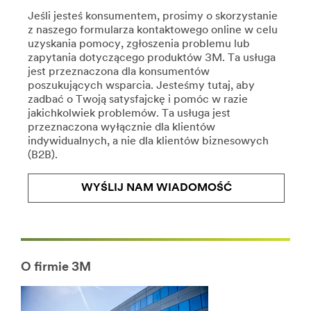
pl/all-
url**
Jeśli jesteś konsumentem, prosimy o skorzystanie
3m-
Dekoracje
z naszego formularza kontaktowego online w celu
products/?
i
uzyskania pomocy, zgłoszenia problemu lub
N=5002385+8709314+8711017&rt=r3
porządkowanie
zapytania dotyczącego produktów 3M. Ta usługa
Grafika
jest przeznaczona dla konsumentów
i
Dekoruj
poszukujących wsparcia. Jesteśmy tutaj, aby
Zabezpieczenie
i
zadbać o Twoją satysfajckę i pomóc w razie
porządkuj
Budynków
jakichkolwiek problemów. Ta usługa jest
bez
przeznaczona wyłącznie dla klientów
Wspieranie
niszczenia
indywidualnych, a nie dla klientów biznesowych
Twoich
powierzchni
(B2B).
interesów
dzięki
leży
zastosowaniu
w
WYŚLIJ NAM WIADOMOŚĆ
nowoczesnego
naszym
i
interesie.
wygodnego
Dostarczamy
sposobu
kompleksowych
mocowania
rozwiązań
Command™.
O firmie 3M
—
Dowiedz
od
się
Buenos
więcej