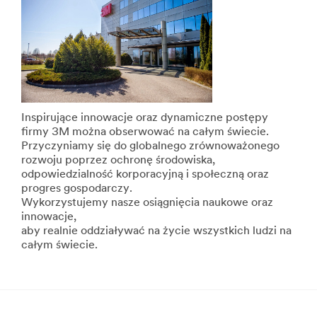
Aires
o
po
produktach
Pekin
związanych
—
z
dzięki
dekoracjami
czemu
i
możesz
porządkowaniem
zapewnić
**Site
swoim
area
Inspirujące innowacje oraz dynamiczne postępy
klientom
**
firmy 3M można obserwować na całym świecie.
bezpieczny
Home-
Przyczyniamy się do globalnego zrównoważonego
i
DustMasksRespirators
rozwoju poprzez ochronę środowiska,
niezmienny
***
odpowiedzialność korporacyjną i społeczną oraz
poziom
url**
progres gospodarczy.
obsługi.
Wykorzystujemy nasze osiągnięcia naukowe oraz
http://solutions.3mpoland.pl/wps/portal/3M/pl_PL/PPE
Dzięki
innowacje,
**Site
nam
aby realnie oddziaływać na życie wszystkich ludzi na
area
Twoje
całym świecie.
**
obiekty
Home-
są
EyeProtection
jeszcze
***
czystsze.
url**
Twoi