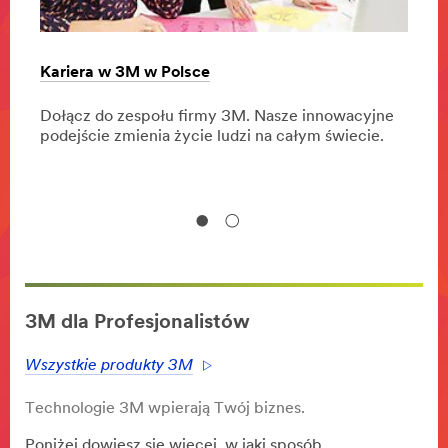
Kariera w 3M w Polsce
O 3M
Dołącz do zespołu firmy 3M. Nasze innowacyjne
Dowie
 3M
.
podejście zmienia życie ludzi na całym świecie.
oraz 
życiu
3M dla Profesjonalistów
Wszystkie produkty 3M
Technologie 3M wpierają Twój biznes.
Poniżej dowiesz się więcej, w jaki sposób