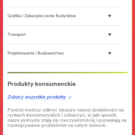
Grafika i Zabezpieczenie Budynków
Transport
Projektowanie i Budownictwo
**Site
area
Produkty konsumenckie
**
Transportation-
Zobacz wszystkie produkty
RoadSafety
***
Poniżej możesz odkryć obszary naszej działalności na
url**
rynkach konsumenckich i zobaczyć, w jaki sposób
/3M/pl_PL/bezpieczenstwo-
nasze pomysły stają się rzeczywistością i pozwalają na
rozwiązywanie problemów na całym świecie.
ruchu-
drogowego/