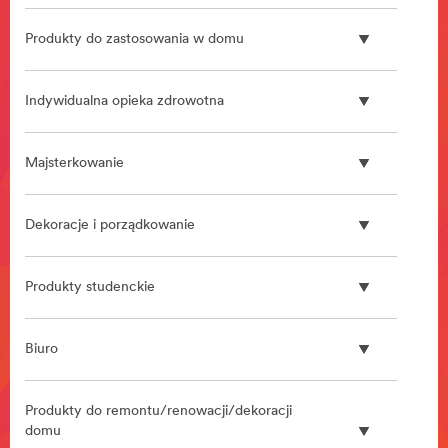
**Site
area
Produkty do zastosowania w domu
**
Rozwiazania
dla
Indywidualna opieka zdrowotna
centrow
danych
***
Majsterkowanie
url**
/3M/pl_PL/data-
centre-
Dekoracje i porządkowanie
solutions-
pl/
**Site
Produkty studenckie
area
**
Stomatologia
Biuro
***
url**
**Site
Produkty do remontu/renowacji/dekoracji
area
domu