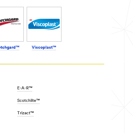
otchgard™
Viscoplast™
E-A-R™
Scotchlite™
Trizact™