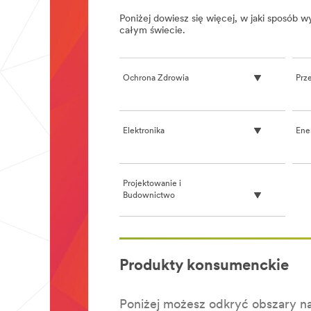
Poniżej dowiesz się więcej, w jaki sposób
całym świecie.
Ochrona Zdrowia
Prz
Elektronika
Ene
Projektowanie i
Budownictwo
**Site
area
Produkty konsumenckie
**
Transportation-
RoadSafety
***
Poniżej możesz odkryć obszary na