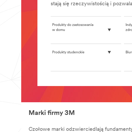
url**
stają się rzeczywistością i pozw
/3M/pl_PL/bezpieczenstwo-
ruchu-
drogowego/
**Site
Produkty do zastosowania
Ind
area
w domu
zdr
**
Rozwiazania
dla
centrow
Produkty studenckie
Biu
danych
***
url**
/3M/pl_PL/data-
centre-
solutions-
**Site
pl/
area
**Site
**
area
CLAW
**
***
Stomatologia
url**
Marki firmy 3M
***
/3M/pl_PL/home-
url**
improvement-
**Site
pl/claw-
Czołowe marki odzwierciedlają fundament
area
hanging-