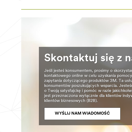
doświadczeniu
Consumer-
znamy
DIY
wszystkie
***
sekrety
url**
projektowania
Majsterkowanie
pojazdów,
ich
Zobacz
produkcji
efekty
oraz
dobrze
napraw
wykonanej
–
pracy
od
Skontaktuj się z 
z
rozwiązań
zastosowaniem
zapewniających
produktów
redukcję
Jeśli jesteś konsumentem, prosimy o skorzysta
do
wagi
kontaktowego online w celu uzyskania pomocy
domowych
pojazdów
zapytania dotyczącego produktów 3M. Ta usłu
prac
do
konsumentów poszukujących wsparcia. Jesteśm
remontowych
zrewolucjonizowania
o Twoją satysfajckę i pomóc w razie jakichkol
firmy
procesu
jest przeznaczona wyłącznie dla klientów indyw
3M.
lakierowania
klientów biznesowych (B2B).
**Site
w
area
warsztatach
**
WYŚLIJ NAM WIADOMOŚĆ
blacharsko-
Consumer-
lakierniczych.
DecoratingOrganizing
Dowiedz
***
się