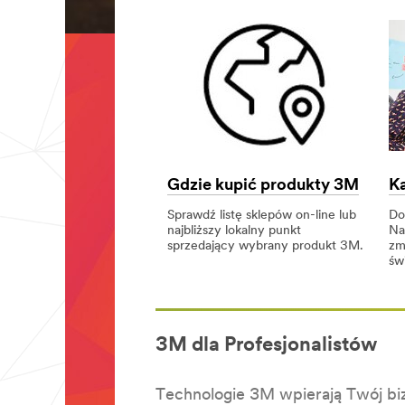
Gdzie kupić produkty 3M
Ka
Sprawdź listę sklepów on-line lub
Do
najbliższy lokalny punkt
Na
sprzedający wybrany produkt 3M
.
zm
św
Gdzie
Gdzie
kupić
kupić
Kar
produkty
produkty
w
3M
3M
3M
w
Pol
3M dla Profesjonalistów
Technologie 3M wpierają Twój bi