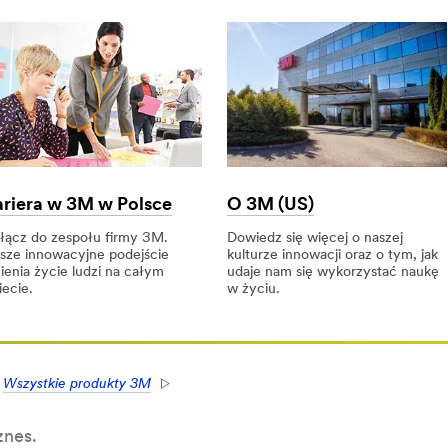
riera w 3M w Polsce
O 3M (US)
łącz do zespołu firmy 3M.
Dowiedz się więcej o naszej
sze innowacyjne podejście
kulturze innowacji oraz o tym, jak
ienia życie ludzi na całym
udaje nam się wykorzystać naukę
iecie.
w życiu.
iera
O
3M
(US)
sce
Wszystkie produkty 3M
znes.